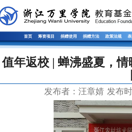
首页
筹资项目
捐赠使用
捐赠方法
政策法规
表
值年返校 | 蝉沸盛夏，
发布者：汪章婧
发布时间